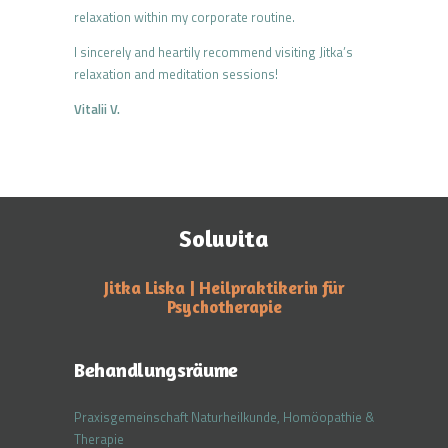
relaxation within my corporate routine.
I sincerely and heartily recommend visiting Jitka’s
relaxation and meditation sessions!
Vitalii V.
Soluvita
Jitka Liska | Heilpraktikerin für
Psychotherapie
Behandlungsräume
Praxisgemeinschaft Naturheilkunde, Homöopathie &
Therapie