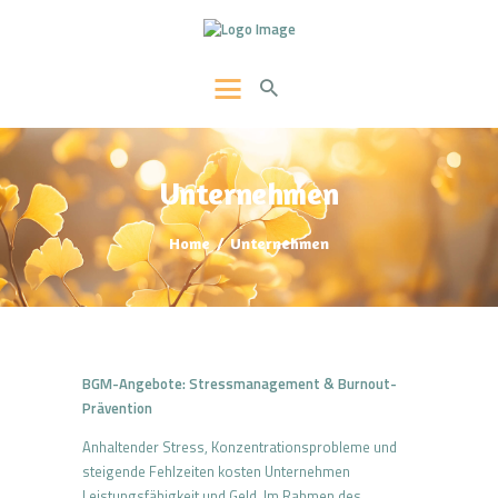
SOLUVITA
Jitka Liska
PSYCHOTHERAPIE UND
BERATUNG
Unternehmen
EMDR
HYPNOSE
Home
Unternehmen
STRESSMANAGEMENT
ACT
PRAXIS
BGM-Angebote: Stressmanagement & Burnout-
KONTAKT AUFNEHMEN
Prävention
Anhaltender Stress, Konzentrationsprobleme und
steigende Fehlzeiten kosten Unternehmen
Leistungsfähigkeit und Geld. Im Rahmen des