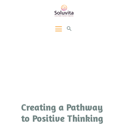
SOLUVITA
Jitka Liska
PSYCHOTHERAPIE UND
BERATUNG
EMDR
Yearly Archives: 2016
HYPNOSE
Home
Yearly Archives: 2016
STRESSMANAGEMENT
ACT
PRAXIS
KONTAKT AUFNEHMEN
Creating a Pathway
to Positive Thinking