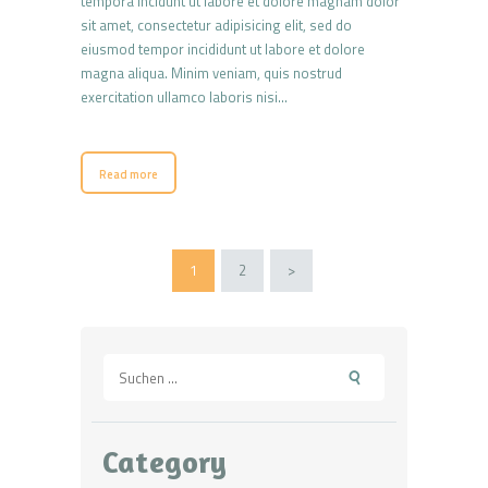
tempora incidunt ut labore et dolore magnam dolor
sit amet, consectetur adipisicing elit, sed do
eiusmod tempor incididunt ut labore et dolore
magna aliqua. Minim veniam, quis nostrud
exercitation ullamco laboris nisi…
Read more
Seitennummerierung
PAGE
1
PAGE
2
>
der
Beiträge
Suchen
nach:
Category