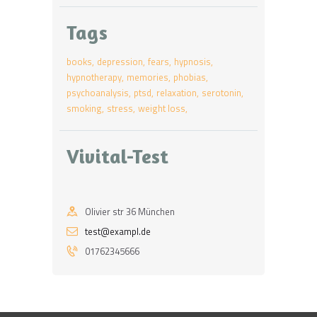
Tags
books
depression
fears
hypnosis
hypnotherapy
memories
phobias
psychoanalysis
ptsd
relaxation
serotonin
smoking
stress
weight loss
Vivital-Test
Olivier str 36 München
test@exampl.de
01762345666