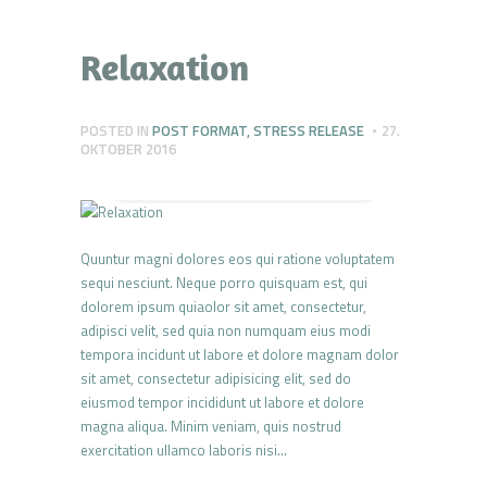
Relaxation
Lily Hunter
Insert Audio Title Here
POSTED IN
POST FORMAT
,
STRESS RELEASE
27.
OKTOBER 2016
Quuntur magni dolores eos qui ratione voluptatem
sequi nesciunt. Neque porro quisquam est, qui
dolorem ipsum quiaolor sit amet, consectetur,
adipisci velit, sed quia non numquam eius modi
tempora incidunt ut labore et dolore magnam dolor
sit amet, consectetur adipisicing elit, sed do
eiusmod tempor incididunt ut labore et dolore
magna aliqua. Minim veniam, quis nostrud
exercitation ullamco laboris nisi…