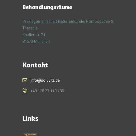
Behandlungsräume
Praxisgemeinschaft Naturheilkunde, Homöopathie &
Therapie
Kreillerstr. 71
81673 München
Kontakt
info@soluvita.de
+49 176 23 110 786
Links
Impressum